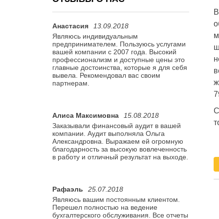
В
о
Анастасия
13.09.2018
м
Являюсь индивидуальным
предпринимателем. Пользуюсь услугами
ш
вашей компании с 2007 года. Высокий
н
профессионализм и доступные цены это
главные достоинства, которые я для себя
в
вывела. Рекомендовал вас своим
ж
партнерам.
7
С
Алиса Максимовна
15.08.2018
т
Заказывали финансовый аудит в вашей
компании. Аудит выполняла Ольга
Александровна. Выражаем ей огромную
благодарность за высокую вовлеченность
в работу и отличный результат на выходе.
Рафаэль
25.07.2018
Являюсь вашим постоянным клиентом.
Перешел полностью на ведение
бухгалтерского обслуживания. Все отчеты