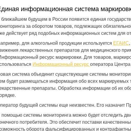
Единая информационная система маркировк
 ближайшем будущем в России появится единая государст
ониторинга за оборотом товаров, подлежащих обязательно
аксимовна
15.08.2018
Рафаэль
25.07.2018
же действует ряд подобных информационных систем для от
ли финансовый аудит в вашей
Являюсь вашим постоянным клие
. Аудит выполняла Ольга
Перешел полностью на ведение
апример, для алкогольной продукции используется
ЕГАИС
дровна. Выражаем ей огромную
бухгалтерского обслуживания. Все
вижения лекарственных препаратов для медицинского пр
ность за высокую вовлеченность
сдаются вовремя. Хорошие тари
 и отличный результат на выходе.
планы.
Информационный ресурс маркировки
. Для товаров, маркиро
спользоваться
Информационный ресурс
оператора Центра 
овая система объединит существующие системы монитори
ем будет размещаться информация обо всех маркируемых 
екарственные препараты. Обработка информации об их обо
орядке.
ператор будущей системы еще неизвестен. Его назначит П
 помощью системы мониторинга можно будет отследить дви
онечного потребителя. Это обеспечит поставки качественны
озможность оборота фальсифицированных и контрафактны