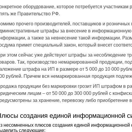
онкретное оборудование, которое потребуется участникам
пять же Правительство РФ.
омимо прочего производителей, поставщиков и розничных 
дминистративные штрафы за внесение в информационную 
нформации, а также за невнесение такой информации. Раз
осдума примет специальный закон, который внесет соотве
ри этом сейчас уже действуют штрафы за несоблюдение тр
оваров. Так, производство немаркированной продукции, по
аложение штрафа на ИП в размере от 5 000 до 10 000 рублей
00 рублей. Причем вся немаркированная продукция подлежит
родажа продукции без маркировки грозит ИП штрафом в раз
ридическим лицам – от 50 000 до 300 000 рублей с конфиск
редусмотрены за хранение, перевозку либо приобретение 
Плюсы создания единой информационной с
з несомненных плюсов создания единой информационной 
ыделить следующие: