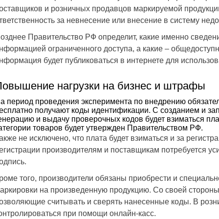
оставщиков и розничных продавцов маркируемой продукции
тветственность за невнесение или внесение в систему не
озднее Правительство РФ определит, какие именно сведен
нформацией ограниченного доступа, а какие – общедосту
нформация будет публиковаться в интернете для использ
Повышение нагрузки на бизнес и штрафы
а период проведения эксперимента по внедрению обязате
есплатно получают коды идентификации. С созданием и за
енерацию и выдачу проверочных кодов будет взиматься пла
атегории товаров будет утвержден Правительством РФ.
акже не исключено, что плата будет взиматься и за регист
егистрации производителям и поставщикам потребуется у
одпись.
роме того, производители обязаны приобрести и специаль
аркировки на произведенную продукцию. Со своей стороны
озволяющие считывать и сверять нанесенные коды. В розн
онтролироваться при помощи онлайн-касс.