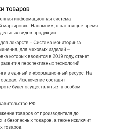
и товаров
венная информационная система
й маркировке. Напомним, в настоящее время
Дмитрий
18.07.2018
Маргарита
14.0
дельных видов продукции.
нтом.
Отличные профессионалы, которые
Давно сотруднич
хорошо знают свое дело. Постоянно
Всегда готовы пр
, для лекарств –
Система мониторинга
 отчеты
пользуемся бухгалтерскими
решить любой юр
именения
, для меховых изделий –
фные
консультациями. Если не ошибаюсь у вас
бухгалтерский во
одни из самых низких цен в нашем городе
имеют большой о
вка которых вводится в 2019 году, станет
на данные услуги.
сам неоднократн
развития перспективных технологий.
нга в единый информационный ресурс. На
товарах. Исключение составят
роте будет осуществляться в особом
равительство РФ.
жение товаров от производителя до
х и безопасных товаров, а также исключит
х товаров.