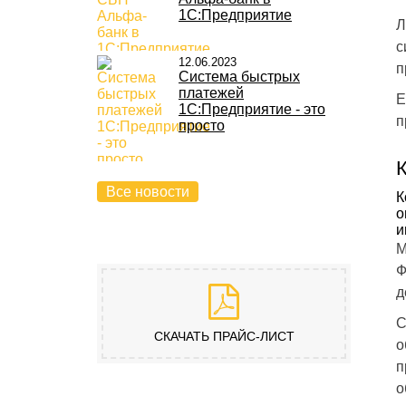
1С:Предприятие
Л
с
12.06.2023
п
Система быстрых
платежей
Е
1С:Предприятие - это
п
просто
Все новости
К
о
и
М
Ф
д
С
СКАЧАТЬ ПРАЙС-ЛИСТ
о
п
о