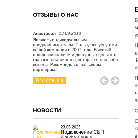
ОТЗЫВЫ О НАС
В
м
Анастасия
13.09.2018
Алиса М
у
ной компанией.
Являюсь индивидуальным
Заказыва
 помощь и
предпринимателем. Пользуюсь услугами
компании
Н
ий или
вашей компании с 2007 года. Высокий
Алексан
д
е сотрудники
профессионализм и доступные цены это
благодар
том убедился
главные достоинства, которые я для себя
в работу
ендую!
вывела. Рекомендовал вас своим
и
партнерам.
Н
Все отзывы
н
л
п
НОВОСТИ
О
С
23.06.2023
к
Подключение СБП
в
Альфа-банк в